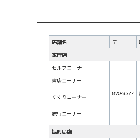
コ
ナ
ン
ビ
テ
ゲ
ン
ー
ツ
シ
へ
ョ
店舗名
〒
ス
ン
本庁店
キ
に
ッ
移
セルフコーナー
プ
動
書店コーナー
890-8577
くすりコーナー
旅行コーナー
振興局店