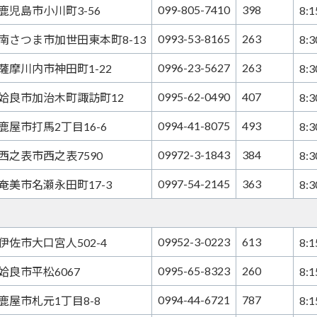
099-805-7410
398
鹿児島市小川町3-56
8:
0993-53-8165
263
南さつま市加世田東本町8-13
8:
0996-23-5627
263
薩摩川内市神田町1-22
8:
0995-62-0490
407
姶良市加治木町諏訪町12
8:
0994-41-8075
493
鹿屋市打馬2丁目16-6
8:
09972-3-1843
384
西之表市西之表7590
8:
0997-54-2145
363
奄美市名瀬永田町17-3
8:
09952-3-0223
613
伊佐市大口宮人502-4
8:
0995-65-8323
260
姶良市平松6067
8:
0994-44-6721
787
鹿屋市札元1丁目8-8
8: