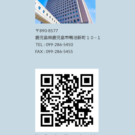
※事務
ログイン後メニュー画面
STEP
2
〒890-8577
鹿児島県鹿児島市鴨池新町１０−１
TEL : 099-286-5450
登録完了メール
STEP
3
FAX : 099-286-5455
パスワード変更画面
STEP
3
パスワード変更画面
STEP
3
ログイン画面
STEP
4
h
※変更後のパスワードについては、
メ