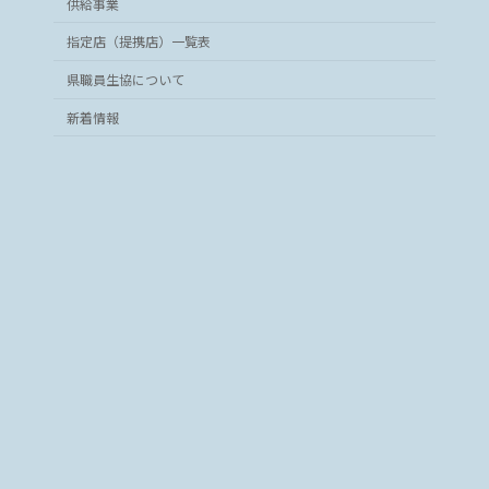
画面右側「パスワード変更」をクリックします。
供給事業
局承認まで２週間ほどお時間がかかります。
指定店（提携店）一覧表
県職員生協について
画面右側「会員登録情報変更」をクリックします。
新着情報
登録完了メールが届きます。
パスワードを任意のものに変更してください。
登録された県職員番号とパスワードが記載されています
ので、ご確認ください。
氏名またはメールアドレスを変更してください。
下記URLよりログインします。
ttps://www.kagoshima-pref-coop.jp/member/
登録完了メールに記載のパスワードでログインします。
ールでの通知はされません
のでご自身で保管をお願