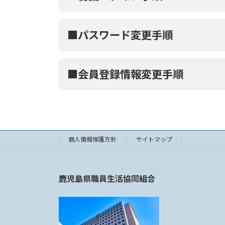
■パスワード変更手順
新規会員登録画面
STEP
1
h
■会員登録情報変更手順
ログイン画面
STEP
1
h
ログイン画面
STEP
1
個人情報保護方針
サイトマップ
h
鹿児島県職員生活協同組合
仮登録メール
STEP
2
ログイン後メニュー画面
STEP
2