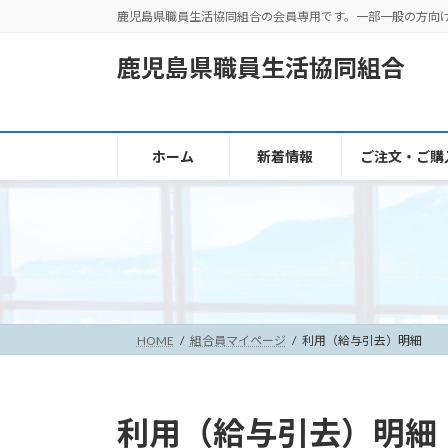
コ
ナ
鹿児島県職員生活協同組合の会員専用です。一部一般の方向
ン
ビ
テ
ゲ
鹿児島県職員生活協同組合
ン
ー
ツ
シ
へ
ョ
ス
ン
ホーム
新着情報
ご注文・ご購
キ
に
ッ
移
プ
動
HOME
組合員マイページ
利用（給与引去）明細
利用（給与引去）明細