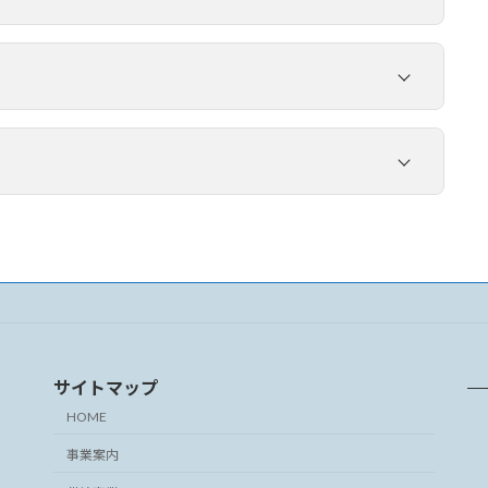
お使いのブラウザで下記URLにアクセスします。
ttps://www.kagoshima-pref-coop.jp/member/register/
スマートフォンやタブレットの場合は下記QRコードか
らも アクセスできます。
下記URLよりログインします。
※スマートフォンなどでご利用の場合
ttps://www.kagoshima-pref-coop.jp/member/
は、ドメイン受信設定をご確認いただ
き「@kagoshima-pref-coop.jp」からの
下記URLよりログインします。
受信を許可してください。
ttps://www.kagoshima-pref-coop.jp/member/
サイトマップ
HOME
事業案内
仮登録メールが届きます。